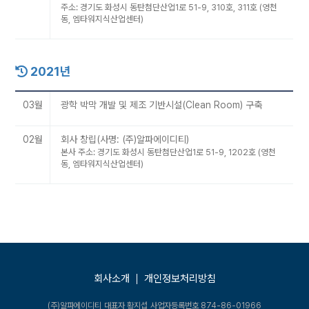
주소: 경기도 화성시 동탄첨단산업1로 51-9, 310호, 311호 (영천
동, 엠타워지식산업센터)
2021년
03월
광학 박막 개발 및 제조 기반시설(Clean Room) 구축
02월
회사 창립(사명: (주)알파에이디티)
본사 주소: 경기도 화성시 동탄첨단산업1로 51-9, 1202호 (영천
동, 엠타워지식산업센터)
회사소개
개인정보처리방침
(주)알파에이디티
대표자 황지섭
사업자등록번호 874-86-01966