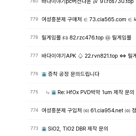
바다이야기pc버전다운 ㎴ 91.ros730.to
780
여성흥분제 구매처 ∈ 73.cia565.com 
779
릴게임몰 ㈐ 82.rzc476.top ㉤ 릴게임몰
778
바다이야기APK ♤ 22.rvn821.top ⇔ 
777
증착 공정 문의드립니다
776
Re: HfOx PVD박막 1um 제작 문의
775
여성흥분제 구입처 ㈇ 61.cia954.net 
774
SiO2, TiO2 DBR 제작 문의
773