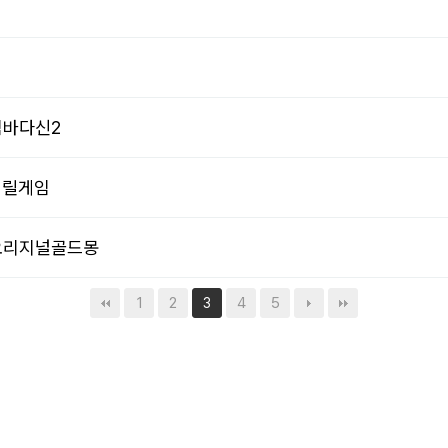
게임바다신2
빠이릴게임
＋ 오리지널골드몽
1
2
4
5
3