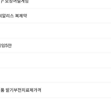
p ┏ 오징어릴게임
∈ 씨알리스 복제약
릴게임5만
㈇ 정품 발기부전치료제가격