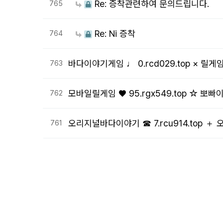
Re: 증착관련하여 문의드립니다.
765
Re: Ni 증착
764
바다이야기게임 ♩ 0.rcd029.top × 릴
763
모바일릴게임 ♥ 95.rgx549.top ☆ 뽀
762
오리지널바다이야기 ☎ 7.rcu914.top 
761
처음
다음
맨끝