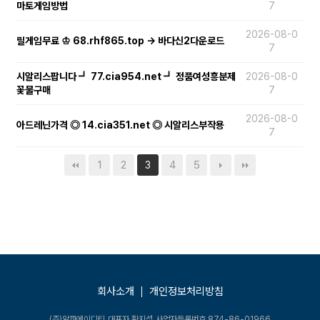
마토게임방법
7
2026-08-0
릴게임무료 ♔ 68.rhf865.top → 바다신2다운로드
7
시알리스팝니다 ┛ 77.cia954.net ┛ 정품여성흥분제
2026-08-0
꽃물구매
7
2026-08-0
아드레닌가격 ◎ 14.cia351.net ◎ 시알리스부작용
7
1
2
4
5
3
회사소개
개인정보처리방침
(주)알파에이디티
대표자 황지섭
사업자등록번호 874-86-01966