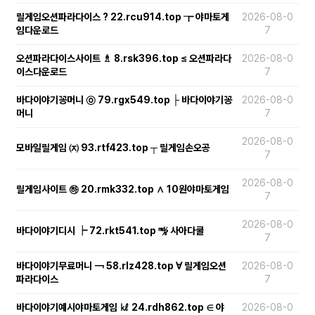
릴게임오션파라다이스 ? 22.rcu914.top ┲ 야마토게
2026-08-0
임다운로드
7
오션파라다이스사이트 ♗ 8.rsk396.top ≤ 오션파라다
2026-08-0
이스다운로드
7
바다이야기꽁머니 ㉧ 79.rgx549.top ├ 바다이야기꽁
2026-08-0
머니
7
2026-08-0
모바일릴게임 ㈈ 93.rtf423.top ┬ 릴게임손오공
7
2026-08-0
릴게임사이트 ㉻ 20.rmk332.top ∧ 10원야마토게임
7
2026-08-0
바다이야기디시 ┝ 72.rkt541.top ㎯ 사아다쿨
7
바다이야기무료머니 ￢ 58.rlz428.top ∀ 릴게임오션
2026-08-0
파라다이스
7
바다이야기예시야마토게임 ㎘ 24.rdh862.top ∈ 야
2026-08-0